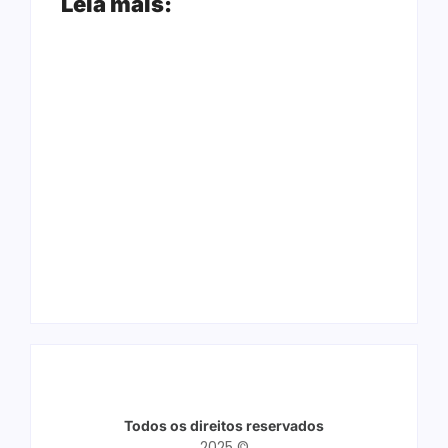
Leia mais:
Arraial Flor do
Joer 2026 inicia
Maracujá acontece
fases regionais em
de 18 a 27 de
nove cidades e
setembro no Parque
reúne mais de 7,3
dos Tanques
mil participantes
Todos os direitos reservados
2025 ©