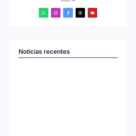
Notícias recentes
Arraial Flor do Maracujá acontece de 18 a 27
de setembro no Parque dos Tanques
8 de agosto de 2026
Joer 2026 inicia fases regionais em nove
cidades e reúne mais de 7,3 mil
participantes