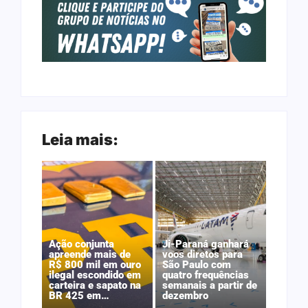
Leia mais:
Ação conjunta
Ji-Paraná ganhará
apreende mais de
voos diretos para
R$ 800 mil em ouro
São Paulo com
ilegal escondido em
quatro frequências
carteira e sapato na
semanais a partir de
BR 425 em…
dezembro