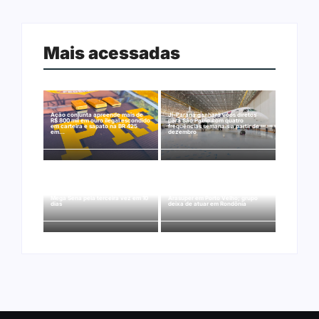
Mais acessadas
Ação conjunta apreende mais de
Ji-Paraná ganhará voos diretos
R$ 800 mil em ouro ilegal escondido
para São Paulo com quatro
em carteira e sapato na BR 425
frequências semanais a partir de
em…
dezembro
Nova Mamoré acerta a quina da
Rede Nova Era compra três lojas do
Mega Sena pela terceira vez em 10
Arasuper em Porto Velho; grupo
dias
deixa de atuar em Rondônia