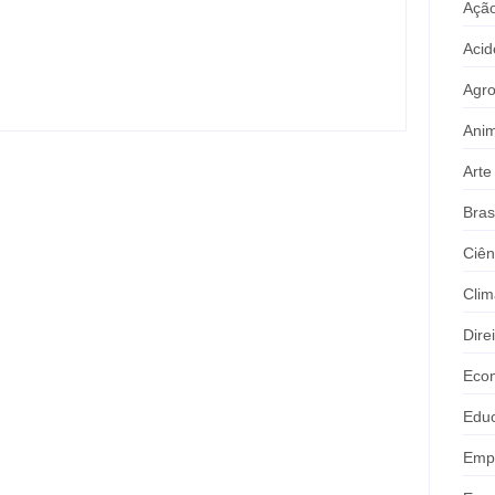
800 mil em ouro ilegal escondido em
Ação
carteira e sapato na BR 425 em…
Acid
Agr
Anim
Arte
Bras
Ciên
Clim
Dire
Eco
Edu
Emp