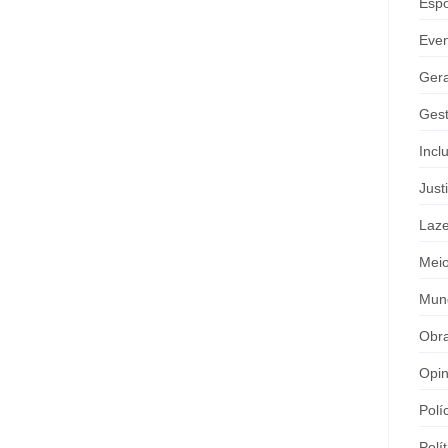
Espo
Eve
Gera
Gest
Incl
Just
Laze
Meio
Mun
Obr
Opin
Polí
Polít