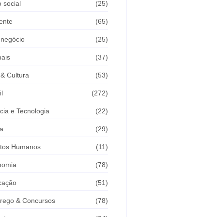
 social
(25)
ente
(65)
onegócio
(25)
ais
(37)
 & Cultura
(53)
il
(272)
cia e Tecnologia
(22)
a
(29)
itos Humanos
(11)
nomia
(78)
cação
(51)
rego & Concursos
(78)