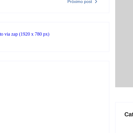
Próximo post
Ca
Ação conjunta apreende mais de R$