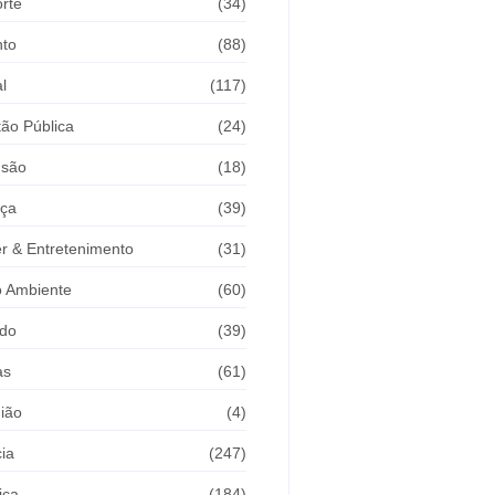
rte
(34)
nto
(88)
l
(117)
ão Pública
(24)
usão
(18)
iça
(39)
r & Entretenimento
(31)
 Ambiente
(60)
do
(39)
as
(61)
ião
(4)
cia
(247)
ica
(184)