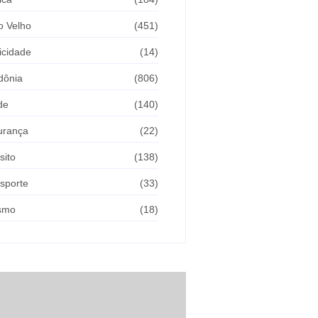
o Velho
(451)
icidade
(14)
dônia
(806)
de
(140)
urança
(22)
sito
(138)
sporte
(33)
ismo
(18)