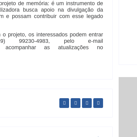
projeto de memória: é um instrumento de
car
alizadora busca apoio na divulgação da
6 
am e possam contribuir com esse legado
 o projeto, os interessados podem entrar
Ji-P
) 99230-4983, pelo e-mail
São
sem
 ou acompanhar as atualizações no
5 