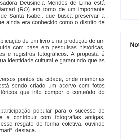
quisadora Deusineia Mendes de Lima está
Jamari (RO) em torno de um importante
s de Santa Isabel, que busca preservar a
 ainda era conhecido como o distrito de
ublicação de um livro e na produção de um
No
ruída com base em pesquisas históricas,
s e registros fotográficos. A proposta é
sua identidade cultural e garantindo que as
iversos pontos da cidade, onde memórias
Joer
 está sendo criado um acervo com fotos
nove
stóricos que irão compor o conteúdo do
part
6 
participação popular para o sucesso do
 a contribuir com fotografias antigas,
 esse resgate de forma coletiva, ouvindo
mari”, destaca.
Açã
800