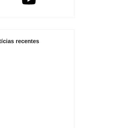
tícias recentes
 2026 inicia fases regionais em
 cidades e reúne mais de 7,3 mil
icipantes
de agosto de 2026
o conjunta apreende mais de R$
 mil em ouro ilegal escondido em