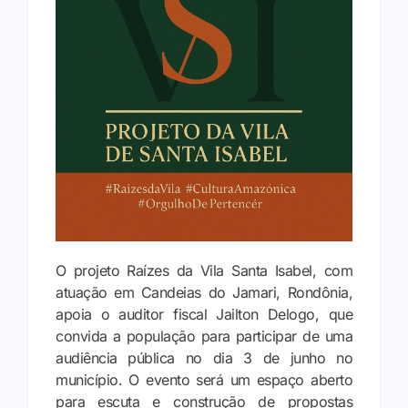
O
projeto
Raízes
da
Vila
Santa
Isabel,
com
atuação
em
Candeias
do
Jamari,
Rondônia,
apoia
o
auditor
fiscal
Jailton
Delogo,
que
convida
a
população
para
participar
de
uma
audiência
pública
no
dia
3
de
junho
no
município.
O
evento
será
um
espaço
aberto
para
escuta
e
construção
de
propostas