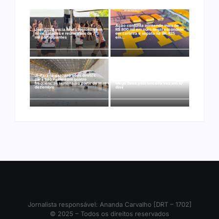
Ação conjunta apreende mais de
Joer 2026 inicia fases regionais em
R$ 800 mil em ouro ilegal escondido
nove cidades e reúne mais de 7,3
em carteira e sapato na BR 425
mil participantes
em…
Ji-Paraná ganhará voos diretos
para São Paulo com quatro
Nova Mamoré acerta a quina da
frequências semanais a partir de
Mega Sena pela terceira vez em 10
dezembro
dias
Jornalista responsável: Ananda Carvalho [DRT – 1702]
© 2025 – Todos os direitos reservados