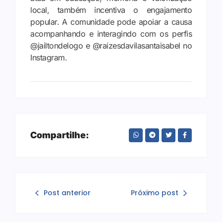
local,
também
incentiva
o
engajamento
popular.
A
comunidade
pode
apoiar
a
causa
acompanhando
e
interagindo
com
os
perfis
@
jailtondelogo
e @
raizesdavilasantaisabel
no
Instagram.
Compartilhe:
Post anterior
Próximo post