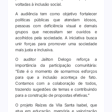
voltadas
à
inclusão
social.
A
audiência
tem
como
objetivo
fortalecer
políticas
públicas
que
atendam
idosos,
pessoas
com
deficiência
visual
e
demais
grupos
que
necessitam
ser
ouvidos
e
acolhidos
pela
sociedade.
A
iniciativa
busca
unir
forças
para
promover
uma
sociedade
mais
justa
e
inclusiva.
O
auditor
Jailton
Delogo
reforça
a
importância
da
participação
comunitária:
“
Este
é
o
momento
de
somarmos
esforços
para
que
a
inclusão
aconteça
de
fato.
Contamos
com
a
colaboração
de
todos,
trazendo
sugestões
de
temas
e
contribuindo
para
a
construção
de
propostas
efetivas.”
O
projeto
Raízes
da
Vila
Santa
Isabel,
que
atua
em
educação,
memória
e
valorização