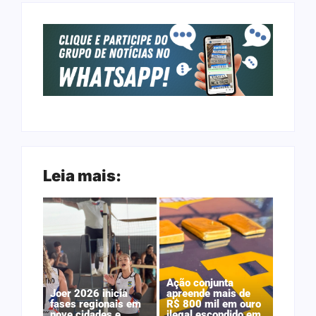
Leia mais:
Ação conjunta
Joer 2026 inicia
apreende mais de
fases regionais em
R$ 800 mil em ouro
nove cidades e
ilegal escondido em