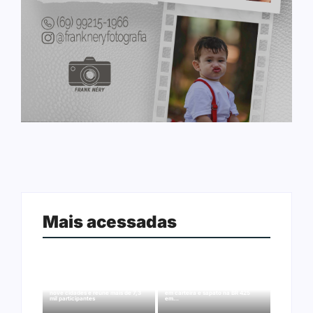
Mais acessadas
Ação conjunta apreende mais de
Joer 2026 inicia fases regionais em
R$ 800 mil em ouro ilegal escondido
nove cidades e reúne mais de 7,3
em carteira e sapato na BR 425
mil participantes
em…