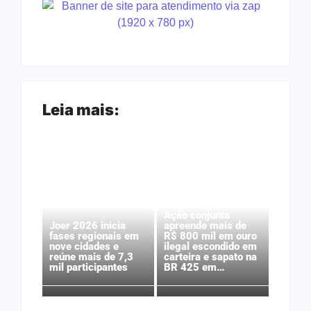
Leia mais:
Ação conjunta
Joer 2026 inicia
apreende mais de
fases regionais em
R$ 800 mil em ouro
nove cidades e
ilegal escondido em
reúne mais de 7,3
carteira e sapato na
mil participantes
BR 425 em…