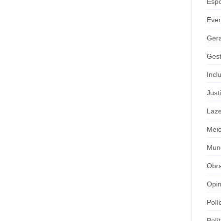
Espo
Eve
Gera
Gest
Incl
Just
Laze
Meio
Mun
Obr
Opin
Polí
Polít