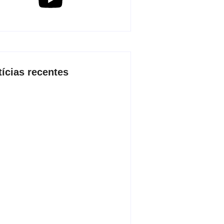
tícias recentes
 2026 inicia fases regionais em
 cidades e reúne mais de 7,3 mil
icipantes
de agosto de 2026
o conjunta apreende mais de R$
 mil em ouro ilegal escondido em