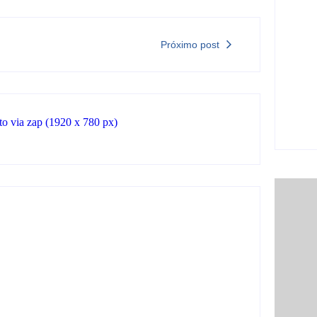
car
6 
Próximo post
Ji-P
São
sem
5 