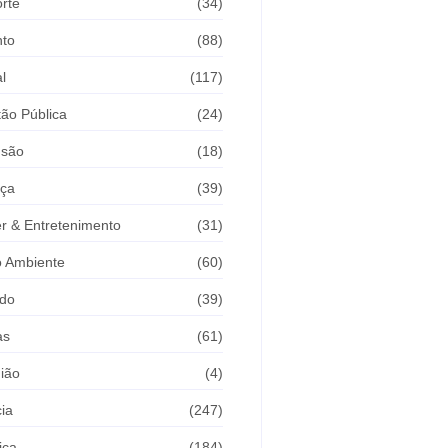
rte
(34)
nto
(88)
l
(117)
ão Pública
(24)
usão
(18)
iça
(39)
r & Entretenimento
(31)
 Ambiente
(60)
do
(39)
as
(61)
ião
(4)
cia
(247)
ica
(184)