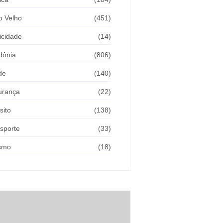
o Velho
(451)
icidade
(14)
dônia
(806)
de
(140)
urança
(22)
sito
(138)
sporte
(33)
ismo
(18)