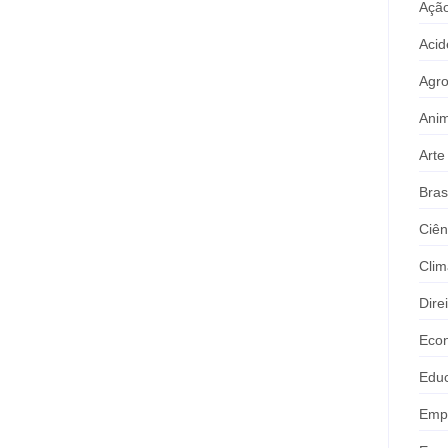
Ação
Acid
Agr
Anim
Arte
Bras
Ciên
Clim
Dire
Eco
Edu
Emp