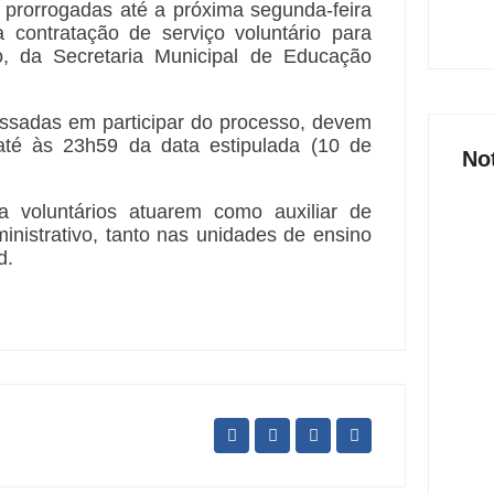
m prorrogadas até a próxima segunda-feira
a contratação de serviço voluntário para
, da Secretaria Municipal de Educação
ssadas em participar do processo, devem
até às 23h59 da data estipulada (10 de
No
a voluntários atuarem como auxiliar de
ministrativo, tanto nas unidades de ensino
d.
Joer
nove
part
6 
Açã
800