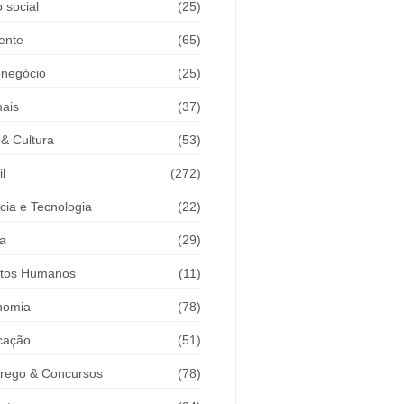
 social
(25)
ente
(65)
onegócio
(25)
ais
(37)
 & Cultura
(53)
il
(272)
cia e Tecnologia
(22)
a
(29)
itos Humanos
(11)
nomia
(78)
cação
(51)
rego & Concursos
(78)