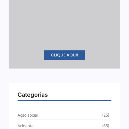
CLIQUE AQUI!
Categorias
Ação social
(25)
Acidente
(65)