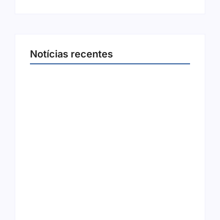
Notícias recentes
Arraial Flor do Maracujá acontece de 18 a 27
de setembro no Parque dos Tanques
8 de agosto de 2026
Joer 2026 inicia fases regionais em nove
cidades e reúne mais de 7,3 mil
participantes
6 de agosto de 2026