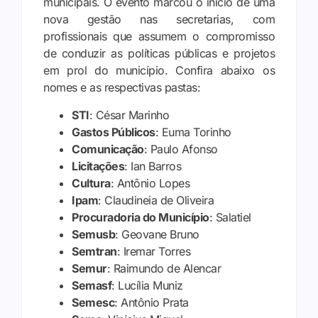
municipais. O evento marcou o início de uma
nova gestão nas secretarias, com
profissionais que assumem o compromisso
de conduzir as políticas públicas e projetos
em prol do município. Confira abaixo os
nomes e as respectivas pastas:
STI
: César Marinho
Gastos Públicos
: Euma Torinho
Comunicação
: Paulo Afonso
Licitações
: Ian Barros
Cultura
: Antônio Lopes
Ipam
: Claudineia de Oliveira
Procuradoria do Município
: Salatiel
Semusb
: Geovane Bruno
Semtran
: Iremar Torres
Semur
: Raimundo de Alencar
Semasf
: Lucília Muniz
Semesc
: Antônio Prata