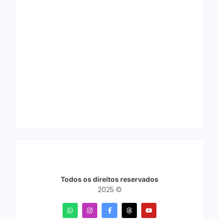
Arraial Flor do
Joer 2026 inicia
Maracujá acontece
fases regionais em
de 18 a 27 de
nove cidades e
setembro no Parque
reúne mais de 7,3
dos Tanques
mil participantes
Todos os direitos reservados
2025 ©