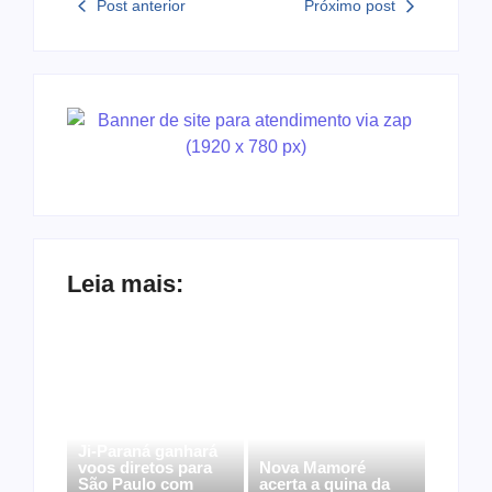
Post anterior
Próximo post
Leia mais:
Ji-Paraná ganhará
voos diretos para
Nova Mamoré
São Paulo com
acerta a quina da