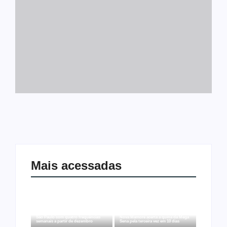
Mais acessadas
Ji-Paraná ganhará voos diretos para
São Paulo com quatro frequências
Nova Mamoré acerta a quina da Mega
semanais a partir de dezembro
Sena pela terceira vez em 10 dias