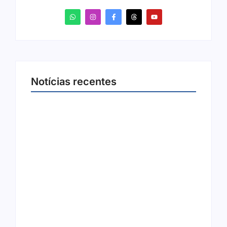
Notícias recentes
Joer 2026 inicia fases regionais em nove
cidades e reúne mais de 7,3 mil
participantes
6 de agosto de 2026
Ação conjunta apreende mais de R$ 800 mil