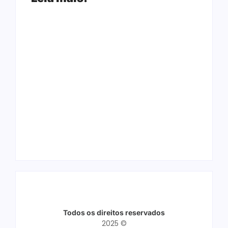
Ação conjunta
Joer 2026 inicia
apreende mais de
fases regionais em
R$ 800 mil em ouro
nove cidades e
ilegal escondido em
reúne mais de 7,3
carteira e sapato na
mil participantes
BR 425 em…
Todos os direitos reservados
2025 ©