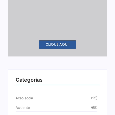
CLIQUE AQUI!
Categorias
Ação social
(25)
Acidente
(65)