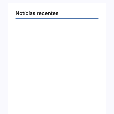
Notícias recentes
Joer 2026 inicia fases regionais em nove
cidades e reúne mais de 7,3 mil
participantes
6 de agosto de 2026
Ação conjunta apreende mais de R$ 800 mil
em ouro ilegal escondido em carteira e
sapato na BR 425 em…
6 de agosto de 2026