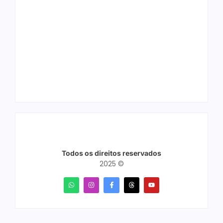
Ação conjunta
Joer 2026 inicia
apreende mais de
fases regionais em
R$ 800 mil em ouro
nove cidades e
ilegal escondido em
reúne mais de 7,3
carteira e sapato na
mil participantes
BR 425 em…
Todos os direitos reservados
2025 ©