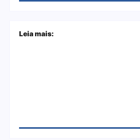
Leia mais:
Joer 2026 inicia fases regionais em nove ci
Ação conjunta apreende mais de R$ 800 mil
sapato na BR 425 em…