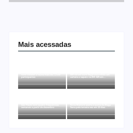
Mais acessadas
Joer 2026 inicia fases regionais em
Ação conjunta apreende mais de R$
nove cidades e reúne mais de 7,3 mil
800 mil em ouro ilegal escondido em
participantes
carteira e sapato na BR 425 em…
Ji-Paraná ganhará voos diretos para
São Paulo com quatro frequências
Nova Mamoré acerta a quina da Mega
semanais a partir de dezembro
Sena pela terceira vez em 10 dias