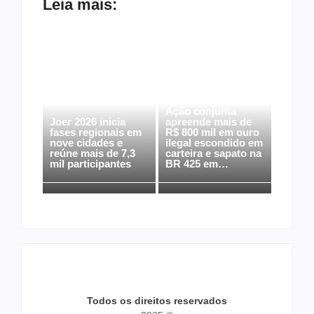
Leia mais:
Ação conjunta
Joer 2026 inicia
apreende mais de
fases regionais em
R$ 800 mil em ouro
nove cidades e
ilegal escondido em
reúne mais de 7,3
carteira e sapato na
mil participantes
BR 425 em…
Todos os direitos reservados