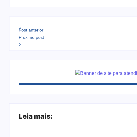
Post anterior
Próximo post
Leia mais:
Arraial Flor do Maracujá acontece de 18 