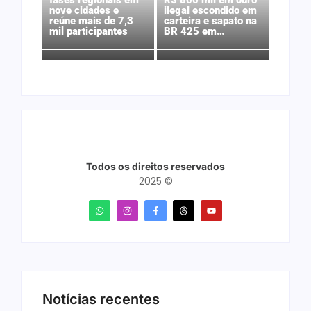
fases regionais em
R$ 800 mil em ouro
nove cidades e
ilegal escondido em
reúne mais de 7,3
carteira e sapato na
mil participantes
BR 425 em…
Todos os direitos reservados
2025 ©
Notícias recentes