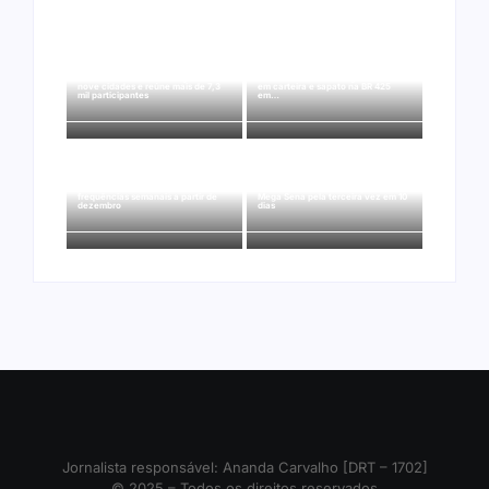
Ação conjunta apreende mais de
Joer 2026 inicia fases regionais em
R$ 800 mil em ouro ilegal escondido
nove cidades e reúne mais de 7,3
em carteira e sapato na BR 425
mil participantes
em…
Ji-Paraná ganhará voos diretos
para São Paulo com quatro
Nova Mamoré acerta a quina da
frequências semanais a partir de
Mega Sena pela terceira vez em 10
dezembro
dias
Jornalista responsável: Ananda Carvalho [DRT – 1702]
© 2025 – Todos os direitos reservados