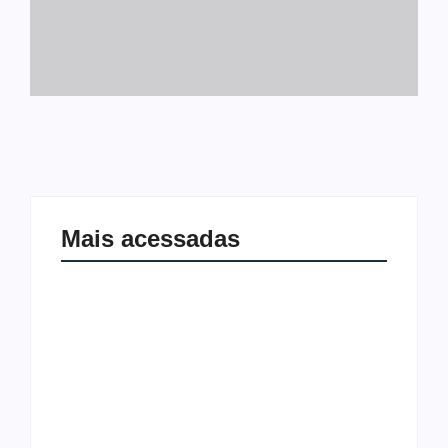
Mais acessadas
Joer 2026 inicia fases regionais em
Ação conjunta apreende mais de R$
nove cidades e reúne mais de 7,3 mil
800 mil em ouro ilegal escondido em
participantes
carteira e sapato na BR 425 em…
Ji-Paraná ganhará voos diretos para
São Paulo com quatro frequências
Nova Mamoré acerta a quina da Mega