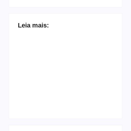
Leia mais:
Ação conjunta
Joer 2026 inicia
apreende mais de
fases regionais em
R$ 800 mil em ouro
nove cidades e
ilegal escondido em
reúne mais de 7,3
carteira e sapato na
mil participantes
BR 425 em…