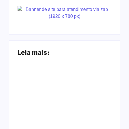
Leia mais:
Arraial Flor do
Joer 2026 inicia
Maracujá acontece
fases regionais em
de 18 a 27 de
nove cidades e
setembro no Parque
reúne mais de 7,3
dos Tanques
mil participantes