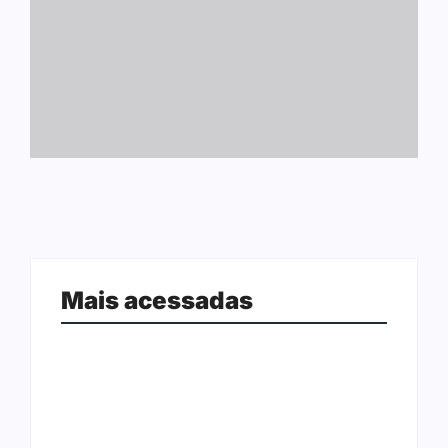
Mais acessadas
Arraial Flor do Maracujá acontece
Joer 2026 inicia fases regionais em
de 18 a 27 de setembro no Parque
nove cidades e reúne mais de 7,3
dos Tanques
mil participantes