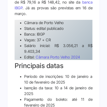
de R$ 79,16 a R$ 148,42, no site da
banca
IBGP
. Já as provas são previstas em 16 de
março.
Câmara de Porto Velho
Status: edital publicado
Banca: IBGP
Vagas: 37 + CR
Salário inicial: R$ 3.056,21 a R$
9.403,34
Edital:
Câmara Porto Velho 2024
Principais datas
Período de inscrições: 10 de janeiro a
10 de fevereiro de 2025
Isenção da taxa: 10 a 14 de janeiro de
2025
Pagamento do boleto: até 11 de
fevereiro de 2025