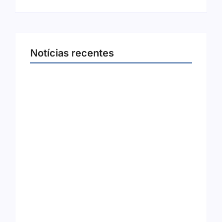
Notícias recentes
Arraial Flor do Maracujá acontece de 18 a 27
de setembro no Parque dos Tanques
8 de agosto de 2026