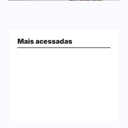
Mais acessadas
Arraial Flor do Maracujá acontece
Joer 2026 inicia fases regionais em
de 18 a 27 de setembro no Parque
nove cidades e reúne mais de 7,3
dos Tanques
mil participantes
Ação conjunta apreende mais de
Ji-Paraná ganhará voos diretos
R$ 800 mil em ouro ilegal escondido
para São Paulo com quatro
em carteira e sapato na BR 425
frequências semanais a partir de
em…
dezembro