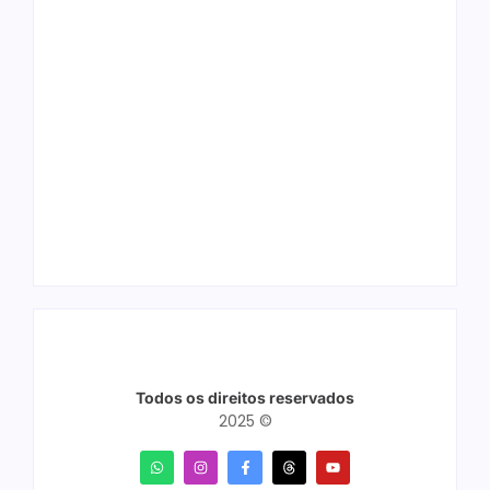
Arraial Flor do
Joer 2026 inicia
Maracujá acontece
fases regionais em
de 18 a 27 de
nove cidades e
setembro no Parque
reúne mais de 7,3
dos Tanques
mil participantes
Todos os direitos reservados
2025 ©