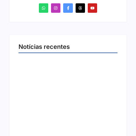
Notícias recentes
Arraial Flor do Maracujá acontece de 18 a 27
de setembro no Parque dos Tanques
8 de agosto de 2026
Joer 2026 inicia fases regionais em nove
cidades e reúne mais de 7,3 mil
participantes