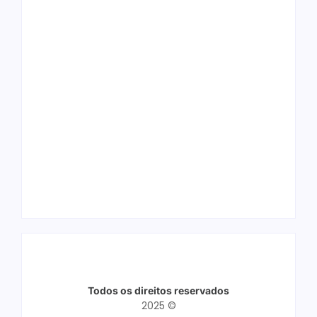
Arraial Flor do
Joer 2026 inicia
Maracujá acontece
fases regionais em
de 18 a 27 de
nove cidades e
setembro no Parque
reúne mais de 7,3
dos Tanques
mil participantes
Todos os direitos reservados
2025 ©