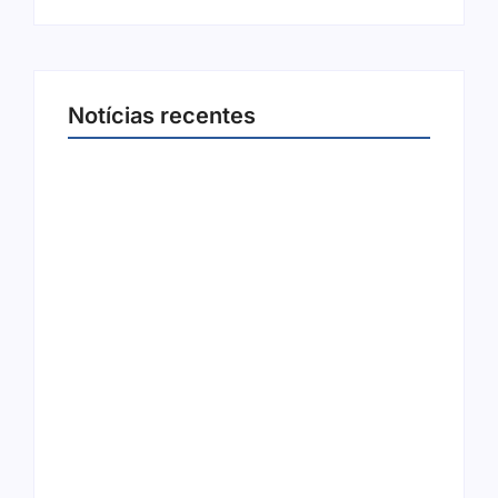
Notícias recentes
Joer 2026 inicia fases regionais em nove
cidades e reúne mais de 7,3 mil
participantes
6 de agosto de 2026
Ação conjunta apreende mais de R$ 800 mil
em ouro ilegal escondido em carteira e
sapato na BR 425 em…
6 de agosto de 2026