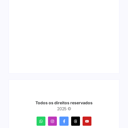
Ação conjunta
Joer 2026 inicia
apreende mais de
fases regionais em
R$ 800 mil em ouro
nove cidades e
ilegal escondido em
reúne mais de 7,3
carteira e sapato na
mil participantes
BR 425 em…
Todos os direitos reservados
2025 ©