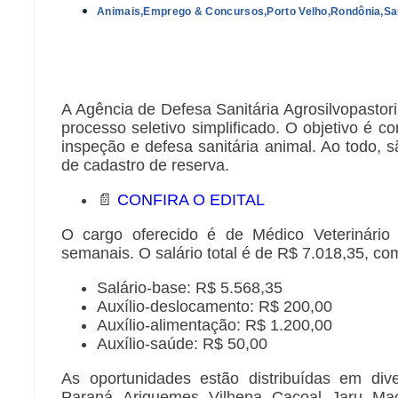
Animais
,
Emprego & Concursos
,
Porto Velho
,
Rondônia
,
Sa
A Agência de Defesa Sanitária Agrosilvopasto
processo seletivo simplificado. O objetivo é co
inspeção e defesa sanitária animal. Ao todo,
de cadastro de reserva.
📄
CONFIRA O EDITAL
O cargo oferecido é de Médico Veterinário
semanais. O salário total é de R$ 7.018,35, co
Salário-base: R$ 5.568,35
Auxílio-deslocamento: R$ 200,00
Auxílio-alimentação: R$ 1.200,00
Auxílio-saúde: R$ 50,00
As oportunidades estão distribuídas em div
Paraná, Ariquemes, Vilhena, Cacoal, Jaru, Ma