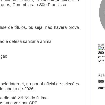
arques, Corumbiara e São Francisco.
ise de títulos, ou seja, não haverá prova
ão e defesa sanitária animal
6 de
nção
Açã
800
ela internet, no portal oficial de seleções
car
e janeiro de 2026.
o dia até 23h59 do último.
as uma vez por CPF.