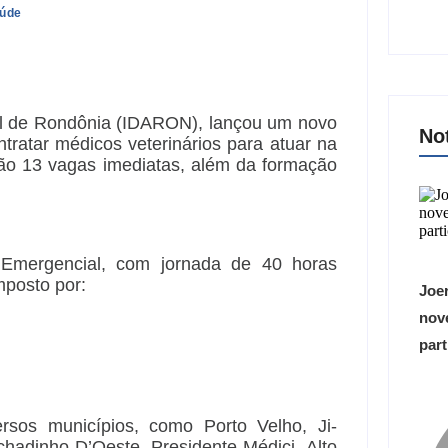
úde
ril de Rondônia (IDARON), lançou um novo
No
ntratar médicos veterinários para atuar na
 são 13 vagas imediatas, além da formação
 Emergencial, com jornada de 40 horas
mposto por:
Joer
nove
part
ersos municípios, como Porto Velho, Ji-
chadinho D’Oeste, Presidente Médici, Alto