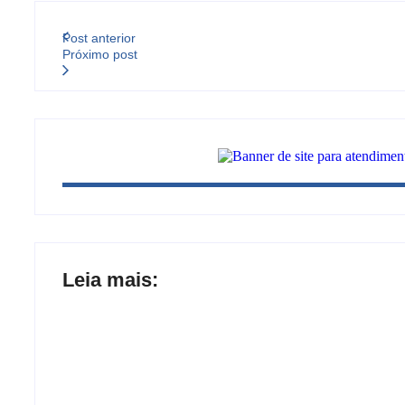
Post anterior
Próximo post
Leia mais:
Joer 2026 inicia fases regionais em nove 
participantes