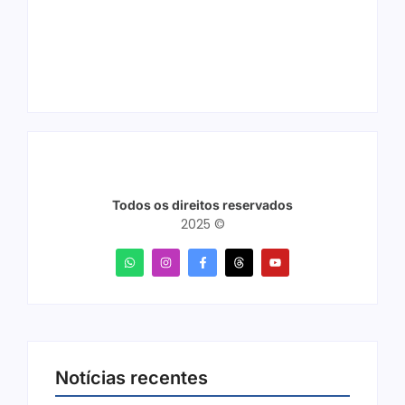
nove cidades e
ilegal escondido em
reúne mais de 7,3
carteira e sapato na
mil participantes
BR 425 em…
Todos os direitos reservados
2025 ©
Notícias recentes