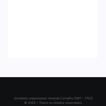
Ação conjunta apreende mais de
Joer 2026 inicia fases regionais em
R$ 800 mil em ouro ilegal escondido
nove cidades e reúne mais de 7,3
em carteira e sapato na BR 425
mil participantes
em…
Ji-Paraná ganhará voos diretos
para São Paulo com quatro
Nova Mamoré acerta a quina da
frequências semanais a partir de
Mega Sena pela terceira vez em 10
dezembro
dias
Jornalista responsável: Ananda Carvalho [DRT – 1702]
© 2025 – Todos os direitos reservados