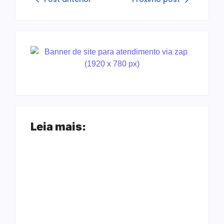
Leia mais:
Ação conjunta
Joer 2026 inicia
apreende mais de
fases regionais em
R$ 800 mil em ouro