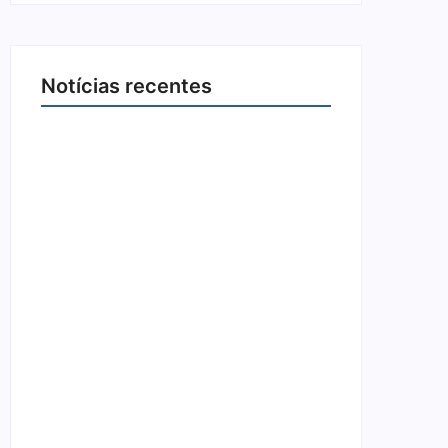
Notícias recentes
Arraial Flor do Maracujá acontece de
18 a 27 de setembro no Parque dos
Tanques
8 de agosto de 2026
Joer 2026 inicia fases regionais em
nove cidades e reúne mais de 7,3 mil
participantes
6 de agosto de 2026