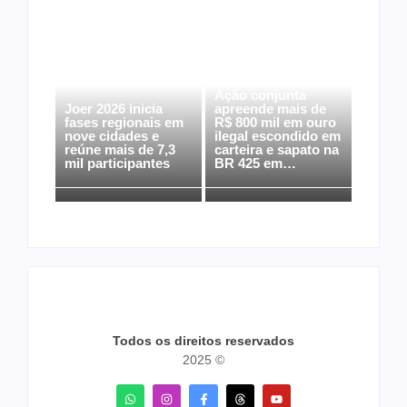
Ação conjunta
Joer 2026 inicia
apreende mais de
fases regionais em
R$ 800 mil em ouro
nove cidades e
ilegal escondido em
reúne mais de 7,3
carteira e sapato na
mil participantes
BR 425 em…
Todos os direitos reservados
2025 ©