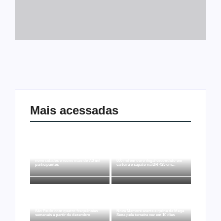
Mais acessadas
Joer 2026 inicia fases regionais em
Ação conjunta apreende mais de R$
nove cidades e reúne mais de 7,3 mil
800 mil em ouro ilegal escondido em
participantes
carteira e sapato na BR 425 em…
Ji-Paraná ganhará voos diretos para
São Paulo com quatro frequências
Nova Mamoré acerta a quina da Mega
semanais a partir de dezembro
Sena pela terceira vez em 10 dias