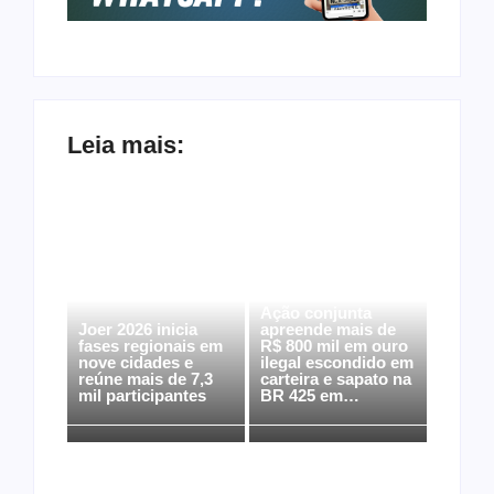
Leia mais:
Ação conjunta
Joer 2026 inicia
apreende mais de
fases regionais em
R$ 800 mil em ouro
nove cidades e
ilegal escondido em
reúne mais de 7,3
carteira e sapato na
mil participantes
BR 425 em…