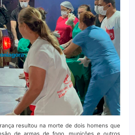
rança resultou na morte de dois homens que
ensão de armas de fogo, munições e outros