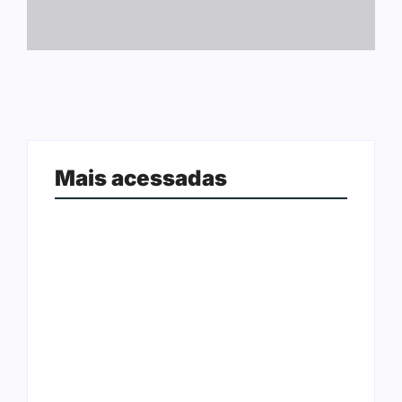
Mais acessadas
Ji-Paraná ganhará voos diretos
para São Paulo com quatro
Nova Mamoré acerta a quina da
frequências semanais a partir de
Mega Sena pela terceira vez em 10
dezembro
dias
Rede Nova Era compra três lojas do
Polícia Civil procura suspeito de
Arasuper em Porto Velho; grupo
homicídio foragido da Justiça em
deixa de atuar em Rondônia
Ariquemes