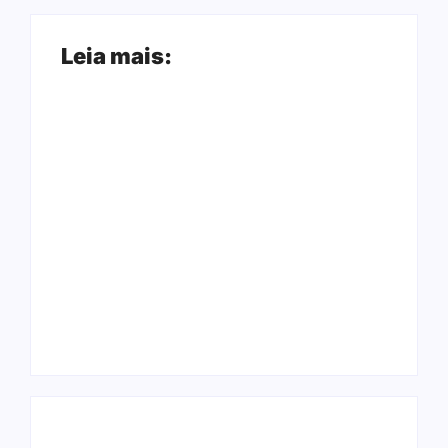
Leia mais:
Ji-Paraná ganhará
voos diretos para
Nova Mamoré
São Paulo com
acerta a quina da
quatro frequências
Mega Sena pela
semanais a partir de
terceira vez em 10
dezembro
dias