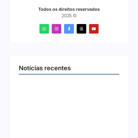
Todos os direitos reservados
2025 ©
Notícias recentes
Ji-Paraná ganhará voos diretos para São
Paulo com quatro frequências semanais a
partir de dezembro
5 de agosto de 2026