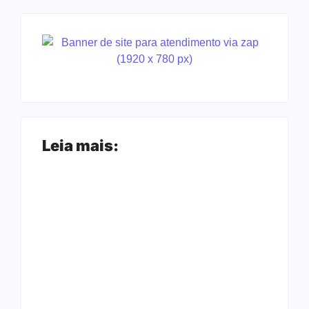
Leia mais:
Ação conjunta
Joer 2026 inicia
apreende mais de
fases regionais em
R$ 800 mil em ouro
nove cidades e
ilegal escondido em
reúne mais de 7,3
carteira e sapato na
mil participantes
BR 425 em…