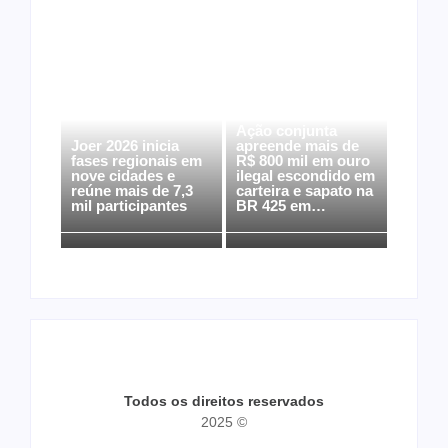
Ação conjunta
Joer 2026 inicia
apreende mais de
fases regionais em
R$ 800 mil em ouro
nove cidades e
ilegal escondido em
reúne mais de 7,3
carteira e sapato na
mil participantes
BR 425 em…
Todos os direitos reservados
2025 ©