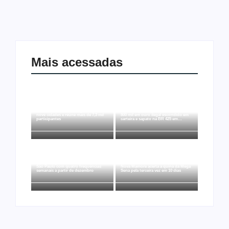
Mais acessadas
Joer 2026 inicia fases regionais em
Ação conjunta apreende mais de R$
nove cidades e reúne mais de 7,3 mil
800 mil em ouro ilegal escondido em
participantes
carteira e sapato na BR 425 em…
Ji-Paraná ganhará voos diretos para
São Paulo com quatro frequências
Nova Mamoré acerta a quina da Mega
semanais a partir de dezembro
Sena pela terceira vez em 10 dias