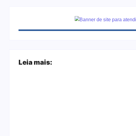
Leia mais:
Arraial Flor do Maracujá acontece de 18 a
Joer 2026 inicia fases regionais em nove ci