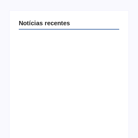
Notícias recentes
Arraial Flor do Maracujá acontece de 18 a 27
de setembro no Parque dos Tanques
8 de agosto de 2026