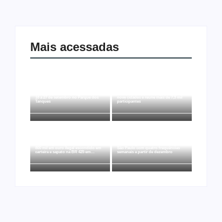
Mais acessadas
Arraial Flor do Maracujá acontece de
Joer 2026 inicia fases regionais em
18 a 27 de setembro no Parque dos
nove cidades e reúne mais de 7,3 mil
Tanques
participantes
Ação conjunta apreende mais de R$
Ji-Paraná ganhará voos diretos para
800 mil em ouro ilegal escondido em
São Paulo com quatro frequências
carteira e sapato na BR 425 em…
semanais a partir de dezembro