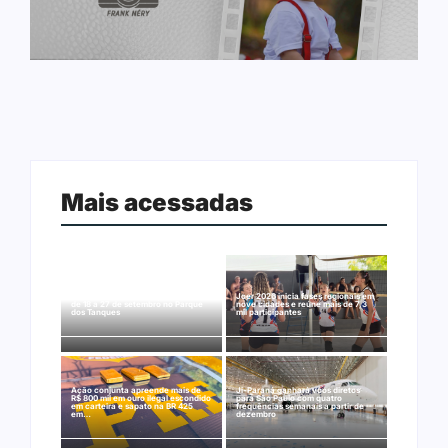
Mais acessadas
Arraial Flor do Maracujá acontece
Joer 2026 inicia fases regionais em
de 18 a 27 de setembro no Parque
nove cidades e reúne mais de 7,3
dos Tanques
mil participantes
Ação conjunta apreende mais de
Ji-Paraná ganhará voos diretos
R$ 800 mil em ouro ilegal escondido
para São Paulo com quatro
em carteira e sapato na BR 425
frequências semanais a partir de
em…
dezembro