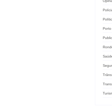
Opini
Políci
Políti
Porto
Publi
Rond
Saúd
Segu
Trâns
Trans
Turis