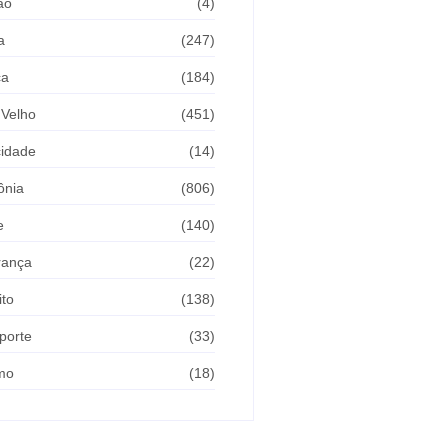
ão
(4)
a
(247)
ca
(184)
 Velho
(451)
cidade
(14)
ônia
(806)
e
(140)
rança
(22)
ito
(138)
porte
(33)
mo
(18)