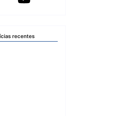
ícias recentes
ial Flor do Maracujá acontece
8 a 27 de setembro no Parque
Tanques
e agosto de 2026
2026 inicia fases regionais em