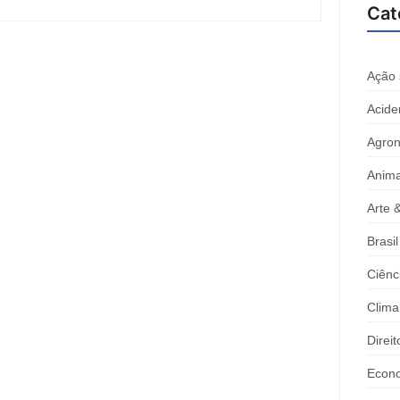
Cat
Ação 
Acide
Agron
Anima
Arte 
Brasil
Ciênc
Clima
Direi
Econ