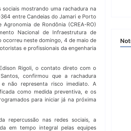
s sociais mostrando uma rachadura na
R-364 entre Candeias do Jamari e Porto
a e Agronomia de Rondônia (CREA-RO)
mento Nacional de Infraestrutura de
o ocorreu neste domingo, 4 de maio de
Not
toristas e profissionais da engenharia
ison Rigoli, o contato direto com o
 Santos, confirmou que a rachadura
Arra
 e não representa risco imediato. A
de 1
ificada como medida preventiva, e os
dos 
rogramados para iniciar já na próxima
8 d
a repercussão nas redes sociais, a
ada em tempo integral pelas equipes
Joer 