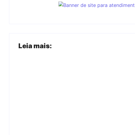
Leia mais:
Arraial Flor do Maracujá acontece de
18 a 27 de setembro no Parque dos
Tanques