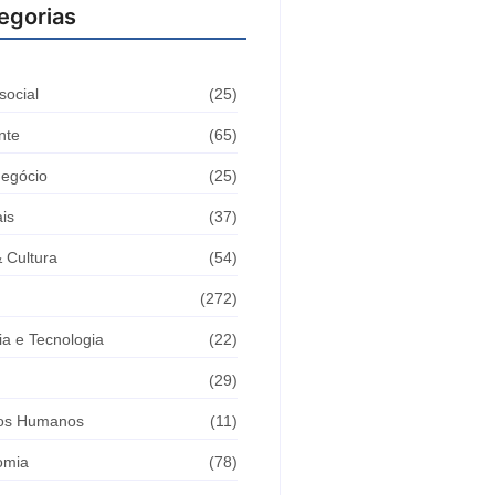
egorias
social
(25)
nte
(65)
egócio
(25)
is
(37)
& Cultura
(54)
(272)
ia e Tecnologia
(22)
(29)
tos Humanos
(11)
omia
(78)