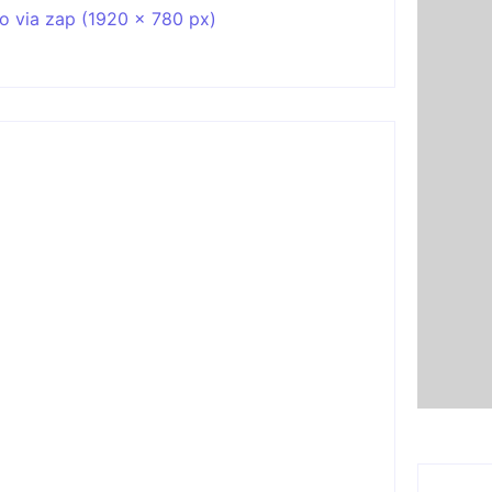
Joer 2026 inicia fases regionais em
nove cidades e reúne mais de 7,3 mil
participantes