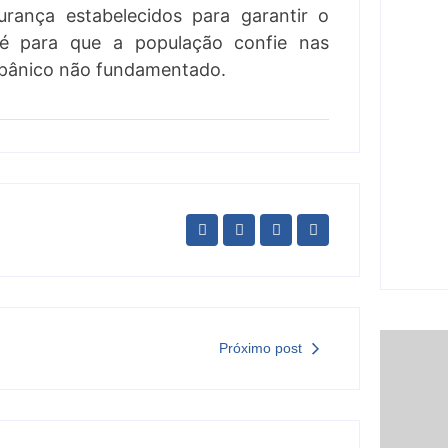
nove
rança estabelecidos para garantir o
mil p
o é para que a população confie nas
6 d
e pânico não fundamentado.
Ação
R$ 80
esco
BR 4
6 d
Próximo post