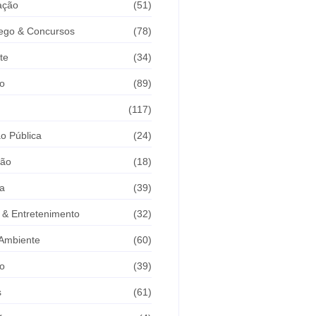
ação
(51)
ego & Concursos
(78)
te
(34)
o
(89)
(117)
o Pública
(24)
são
(18)
ça
(39)
 & Entretenimento
(32)
Ambiente
(60)
o
(39)
s
(61)