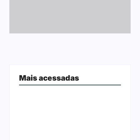
Mais acessadas
Arraial Flor do Maracujá acontece
Joer 2026 inicia fases regionais em
de 18 a 27 de setembro no Parque
nove cidades e reúne mais de 7,3
dos Tanques
mil participantes
Ação conjunta apreende mais de
Ji-Paraná ganhará voos diretos
R$ 800 mil em ouro ilegal escondido
para São Paulo com quatro