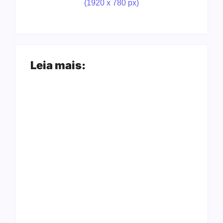
Leia mais:
Arraial Flor do
Joer 2026 inicia
Maracujá acontece
fases regionais em
de 18 a 27 de
nove cidades e
setembro no Parque
reúne mais de 7,3
dos Tanques
mil participantes