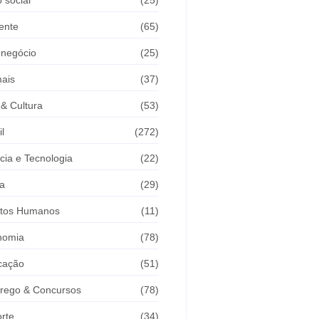
ente
(65)
onegócio
(25)
ais
(37)
 & Cultura
(53)
il
(272)
cia e Tecnologia
(22)
a
(29)
itos Humanos
(11)
nomia
(78)
cação
(51)
rego & Concursos
(78)
rte
(34)