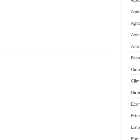
Acid
Ação conjunta apreende mais de R$
800 mil em ouro ilegal escondido em
Agr
carteira e sapato na BR 425 em…
Anim
Arte
Bras
Ciên
Clim
Dire
Eco
Edu
Emp
Espo