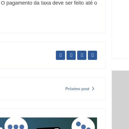
car
 O pagamento da taxa deve ser feito até o
6 
Ji-P
São
sem
5 
Próximo post