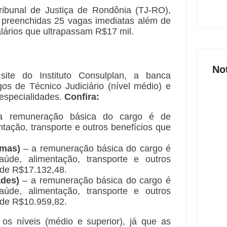
ribunal de Justiça de Rondônia (TJ-RO),
ão preenchidas 25 vagas imediatas além de
lários que ultrapassam R$17 mil.
No
site do Instituto Consulplan, a banca
os de Técnico Judiciário (nível médio) e
s especialidades.
Confira:
a remuneração básica do cargo é de
tação, transporte e outros benefícios que
Joer
nove
emas)
– a remuneração básica do cargo é
part
úde, alimentação, transporte e outros
6 
 de R$17.132,48.
ades)
– a remuneração básica do cargo é
úde, alimentação, transporte e outros
 de R$10.959,82.
Açã
s níveis (médio e superior), já que as
800