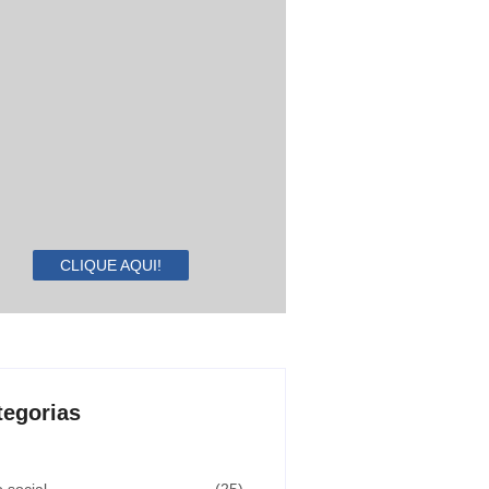
CLIQUE AQUI!
tegorias
 social
(25)