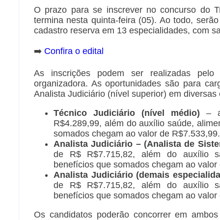
O prazo para se inscrever no concurso do T
termina nesta quinta-feira (05). Ao todo, ser
cadastro reserva em 13 especialidades, com sa
➡️
Confira o edital
As inscrições podem ser realizadas pelo 
organizadora. As oportunidades são para carg
Analista Judiciário (nível superior) em diversa
Técnico Judiciário (nível médio)
– 
R$4.289,99, além do auxílio saúde, alimen
somados chegam ao valor de R$7.533,99.
Analista Judiciário – (Analista de Sist
de R$ R$7.715,82, além do auxílio sa
benefícios que somados chegam ao valor
Analista Judiciário (demais especialid
de R$ R$7.715,82, além do auxílio sa
benefícios que somados chegam ao valor
Os candidatos poderão concorrer em ambos o