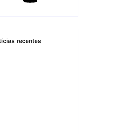
tícias recentes
 2026 inicia fases regionais em
 cidades e reúne mais de 7,3 mil
icipantes
de agosto de 2026
o conjunta apreende mais de R$
 mil em ouro ilegal escondido em