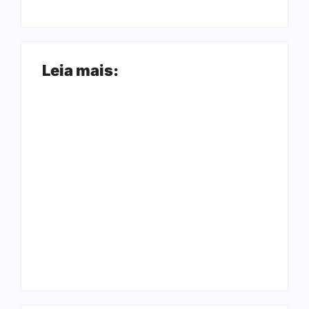
Leia mais:
Ação conjunta
Joer 2026 inicia
apreende mais de
fases regionais em
R$ 800 mil em ouro
nove cidades e
ilegal escondido em
reúne mais de 7,3
carteira e sapato na
mil participantes
BR 425 em…