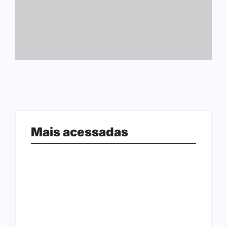
Mais acessadas
Ação conjunta apreende mais de
Joer 2026 inicia fases regionais em
R$ 800 mil em ouro ilegal escondido
nove cidades e reúne mais de 7,3
em carteira e sapato na BR 425
mil participantes
em…