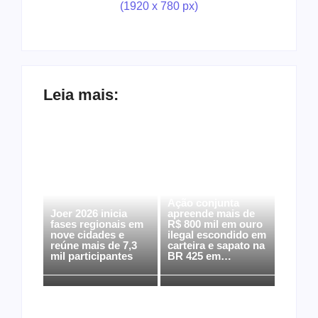
Leia mais:
Ação conjunta
Joer 2026 inicia
apreende mais de
fases regionais em
R$ 800 mil em ouro
nove cidades e
ilegal escondido em
reúne mais de 7,3
carteira e sapato na
mil participantes
BR 425 em…