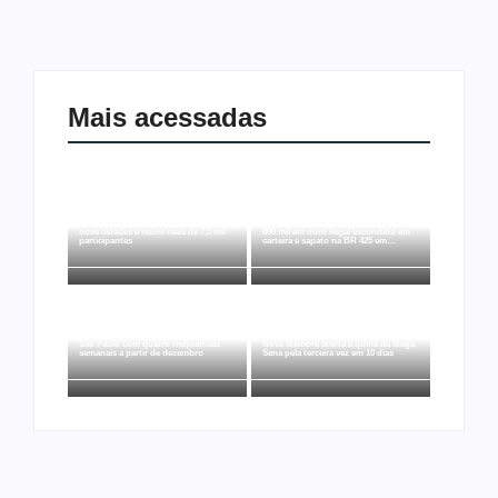
Mais acessadas
Joer 2026 inicia fases regionais em
Ação conjunta apreende mais de R$
nove cidades e reúne mais de 7,3 mil
800 mil em ouro ilegal escondido em
participantes
carteira e sapato na BR 425 em…
Ji-Paraná ganhará voos diretos para
São Paulo com quatro frequências
Nova Mamoré acerta a quina da Mega
semanais a partir de dezembro
Sena pela terceira vez em 10 dias