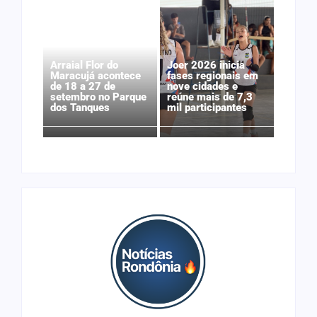
Arraial Flor do
Joer 2026 inicia
Maracujá acontece
fases regionais em
de 18 a 27 de
nove cidades e
setembro no Parque
reúne mais de 7,3
dos Tanques
mil participantes