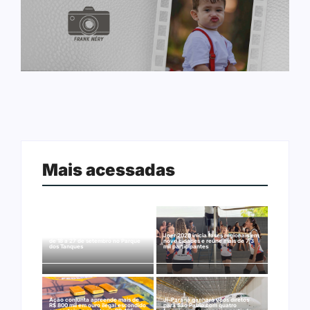
Mais acessadas
Arraial Flor do Maracujá acontece
Joer 2026 inicia fases regionais em
de 18 a 27 de setembro no Parque
nove cidades e reúne mais de 7,3
dos Tanques
mil participantes
Ação conjunta apreende mais de
Ji-Paraná ganhará voos diretos
R$ 800 mil em ouro ilegal escondido
para São Paulo com quatro