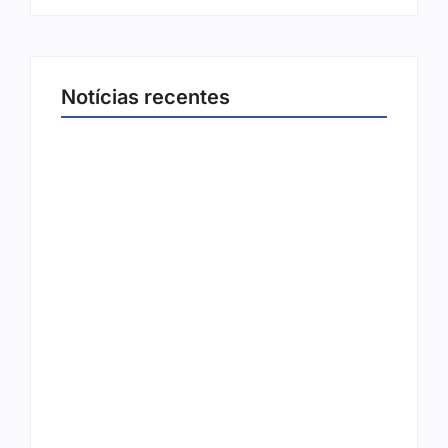
Notícias recentes
Arraial Flor do Maracujá acontece de 18 a 27
de setembro no Parque dos Tanques
8 de agosto de 2026
Joer 2026 inicia fases regionais em nove
cidades e reúne mais de 7,3 mil
participantes
6 de agosto de 2026