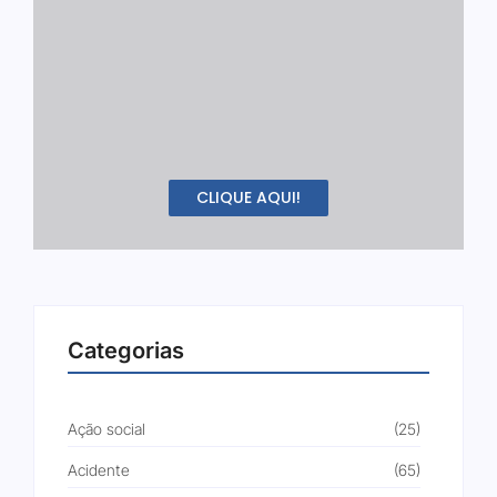
CLIQUE AQUI!
Categorias
Ação social
(25)
Acidente
(65)