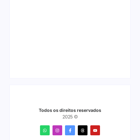
Arraial Flor do
Joer 2026 inicia
Maracujá acontece
fases regionais em
de 18 a 27 de
nove cidades e
setembro no Parque
reúne mais de 7,3
dos Tanques
mil participantes
Todos os direitos reservados
2025 ©