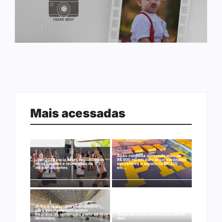
Mais acessadas
Ação conjunta apreende mais de
Joer 2026 inicia fases regionais em
R$ 800 mil em ouro ilegal escondido
nove cidades e reúne mais de 7,3
em carteira e sapato na BR 425
mil participantes
em…
Ji-Paraná ganhará voos diretos
para São Paulo com quatro
Nova Mamoré acerta a quina da
frequências semanais a partir de
Mega Sena pela terceira vez em 10
dezembro
dias