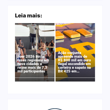
Leia mais:
Ação conjunta
Joer 2026 inicia
apreende mais de
fases regionais em
R$ 800 mil em ouro
nove cidades e
ilegal escondido em
reúne mais de 7,3
carteira e sapato na
mil participantes
BR 425 em…