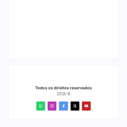
Ação conjunta
Joer 2026 inicia
apreende mais de
fases regionais em
R$ 800 mil em ouro
nove cidades e
ilegal escondido em
reúne mais de 7,3
carteira e sapato na
mil participantes
BR 425 em…
Todos os direitos reservados
2025 ©