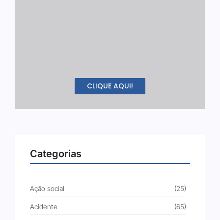
CLIQUE AQUI!
Categorias
Ação social
(25)
Acidente
(65)