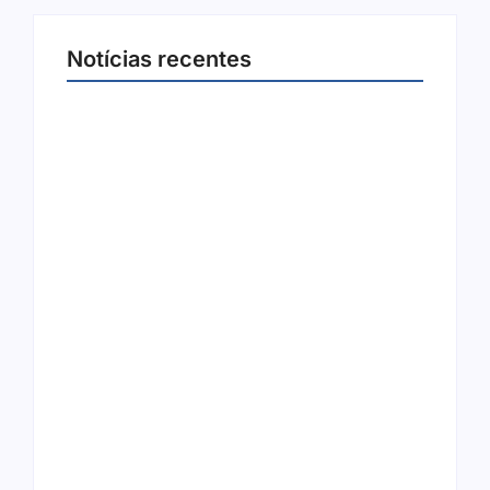
Notícias recentes
Joer 2026 inicia fases regionais em nove
cidades e reúne mais de 7,3 mil
participantes
6 de agosto de 2026
Ação conjunta apreende mais de R$ 800 mil
em ouro ilegal escondido em carteira e
sapato na BR 425 em…
6 de agosto de 2026