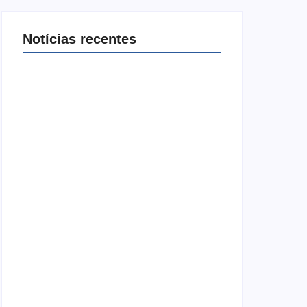
Notícias recentes
Ji-Paraná ganhará voos diretos para São
Paulo com quatro frequências semanais
a partir de dezembro
5 de agosto de 2026
Nova Mamoré acerta a quina da Mega
Sena pela terceira vez em 10 dias
5 de agosto de 2026