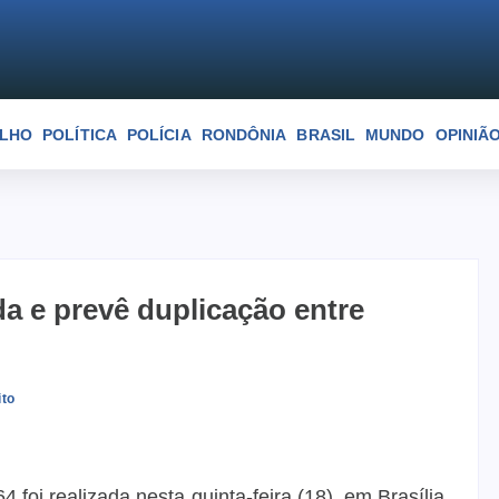
ELHO
POLÍTICA
POLÍCIA
RONDÔNIA
BRASIL
MUNDO
OPINIÃ
a e prevê duplicação entre
ito
foi realizada nesta quinta-feira (18), em Brasília