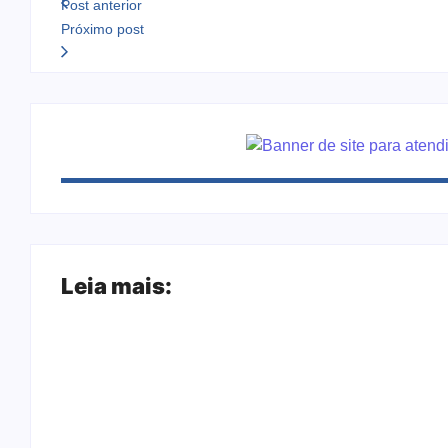
Post anterior
Próximo post
Leia mais:
Joer 2026 inicia fases regionais em nove ci
Ação conjunta apreende mais de R$ 800 mil
sapato na BR 425 em…