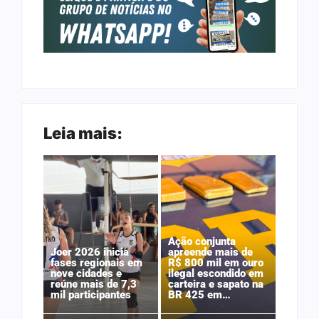
Leia mais:
Ação conjunta
Joer 2026 inicia
apreende mais de
fases regionais em
R$ 800 mil em ouro
nove cidades e
ilegal escondido em
reúne mais de 7,3
carteira e sapato na
mil participantes
BR 425 em…