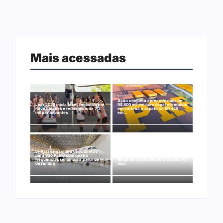
Mais acessadas
Ação conjunta apreende mais de
Joer 2026 inicia fases regionais em
R$ 800 mil em ouro ilegal escondido
nove cidades e reúne mais de 7,3
em carteira e sapato na BR 425
mil participantes
em…
Ji-Paraná ganhará voos diretos
para São Paulo com quatro
Nova Mamoré acerta a quina da
frequências semanais a partir de
Mega Sena pela terceira vez em 10
dezembro
dias