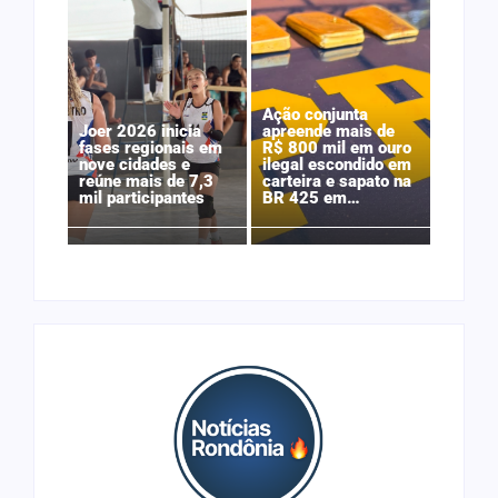
Ação conjunta
Joer 2026 inicia
apreende mais de
fases regionais em
R$ 800 mil em ouro
nove cidades e
ilegal escondido em
reúne mais de 7,3
carteira e sapato na
mil participantes
BR 425 em…