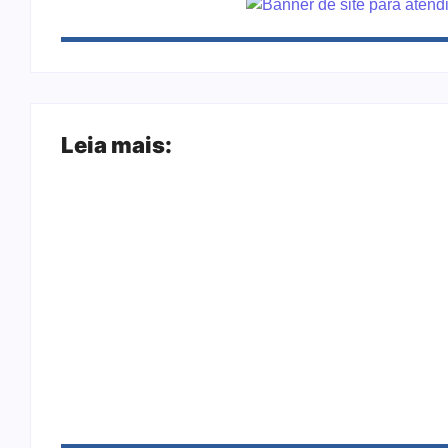
Leia mais:
Joer 2026 inicia fases regionais em nove ci
Ação conjunta apreende mais de R$ 800 mil
sapato na BR 425 em…