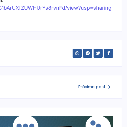
i.
-v_G1bArUXfZUWHUrYs8rvnFd/view?usp=sharing
Próximo post