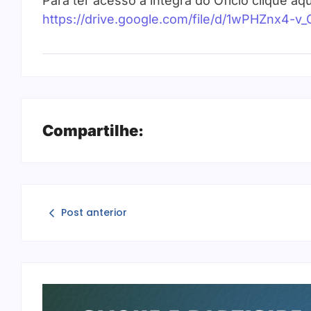
Para ter acesso a íntegra do Ofício clique aqu
https://drive.google.com/file/d/1wPHZnx4
Compartilhe:
Post anterior