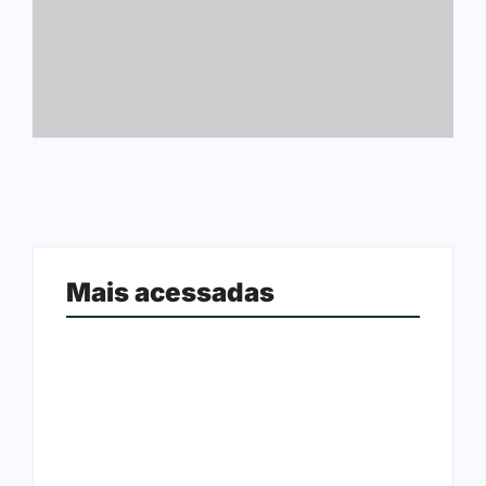
Mais acessadas
Arraial Flor do Maracujá acontece
Joer 2026 inicia fases regionais em
de 18 a 27 de setembro no Parque
nove cidades e reúne mais de 7,3
dos Tanques
mil participantes