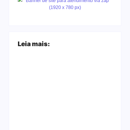
Leia mais:
Arraial Flor do
Joer 2026 inicia
Maracujá acontece
fases regionais em
de 18 a 27 de
nove cidades e
setembro no Parque
reúne mais de 7,3
dos Tanques
mil participantes