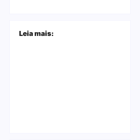
Leia mais:
Arraial Flor do
Joer 2026 inicia
Maracujá acontece
fases regionais em
de 18 a 27 de
nove cidades e
setembro no Parque
reúne mais de 7,3
dos Tanques
mil participantes