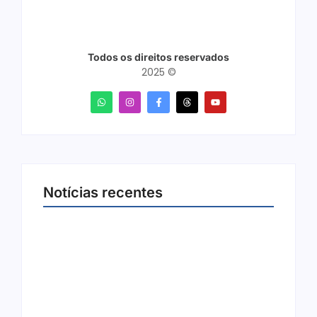
Todos os direitos reservados
2025 ©
Notícias recentes
Arraial Flor do Maracujá acontece de 18 a 27
de setembro no Parque dos Tanques
8 de agosto de 2026