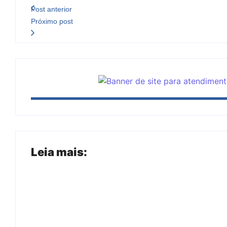
Post anterior
Próximo post
Leia mais:
Arraial Flor do Maracujá acontece de 18 a
Tanques