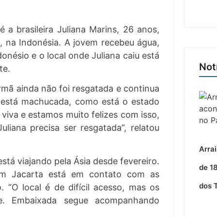
a brasileira Juliana Marins, 26 anos,
i, na Indonésia. A jovem recebeu água,
donésio e o local onde Juliana caiu está
Not
te.
irmã ainda não foi resgatada e continua
a está machucada, como está o estado
 viva e estamos muito felizes com isso,
uliana precisa ser resgatada”, relatou
Arra
está viajando pela Ásia desde fevereiro.
de 1
em Jacarta está em contato com as
dos 
 “O local é de difícil acesso, mas os
te. Embaixada segue acompanhando