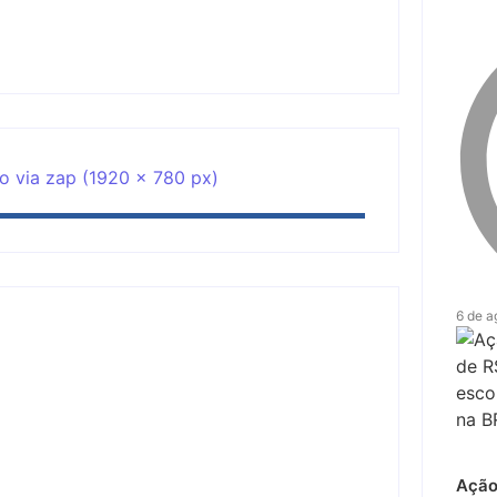
6 de a
 27 de setembro no Parque dos
Ação