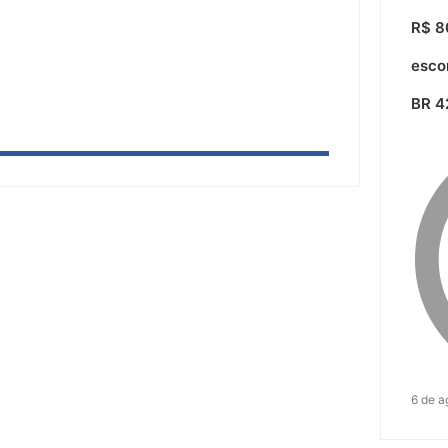
idades e reúne mais de 7,3 mil
R$ 80
esco
BR 4
6 de a