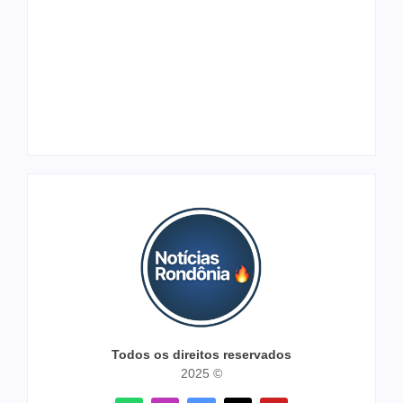
Arraial Flor do
Maracujá acontece
Joer 2026 inicia
de 18 a 27 de
fases regionais em
setembro no
nove cidades e
Parque dos
reúne mais de 7,3
Tanques
mil participantes
Todos os direitos reservados
2025 ©