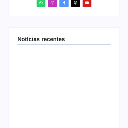
Notícias recentes
Arraial Flor do Maracujá acontece de 18 a 27
de setembro no Parque dos Tanques
8 de agosto de 2026
Joer 2026 inicia fases regionais em nove
cidades e reúne mais de 7,3 mil participantes
6 de agosto de 2026